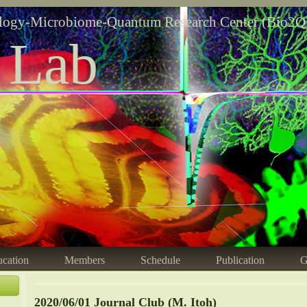
logy-Microbiome-Quantum Research Center (Bio2Q
 Lab
cation
Members
Schedule
Publication
G
2020/06/01 Journal Club (M. Itoh)