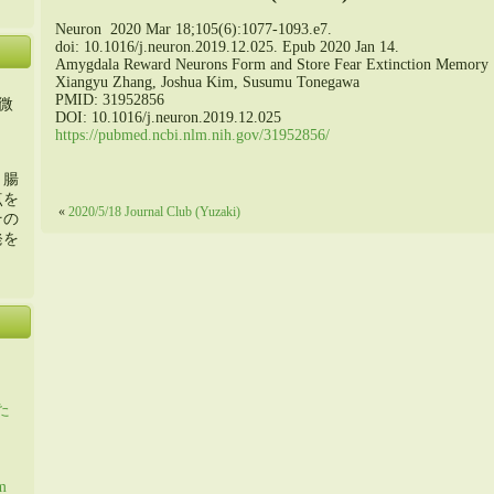
Neuron 2020 Mar 18;105(6):1077-1093.e7.
doi: 10.1016/j.neuron.2019.12.025. Epub 2020 Jan 14.
Amygdala Reward Neurons Form and Store Fear Extinction Memory
Xiangyu Zhang, Joshua Kim, Susumu Tonegawa
PMID: 31952856
微
DOI: 10.1016/j.neuron.2019.12.025
https://pubmed.ncbi.nlm.nih.gov/31952856/
・腸
点を
«
2020/5/18 Journal Club (Yuzaki)
その
発を
た
m