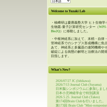
Welcome to Yuzaki Lab
・柚﨑研は慶應義塾大学 ヒト生物学-
生物叢-量子計算研究センター（
WPI-
Bio2Q
）に移動しました。
・中枢神経系に加えて、末梢・自律
管神経系でのシナプス形成機構に焦
あて、神経系と多臓器の連関機構や
破綻による病態の解明と治療法の開
目指します。
What’s New?
2026/07/27 JC (Ishikawa)
2026/7/13 Journal Club (Suyama)
日米脳シンポジウムに参加しまし
日本小児神経学会で特別講演
2026.5.25. Journal Club (Takeo)
第174回Brain Clubを行いました。
第173回 Brain Club ”Mini-symposiu