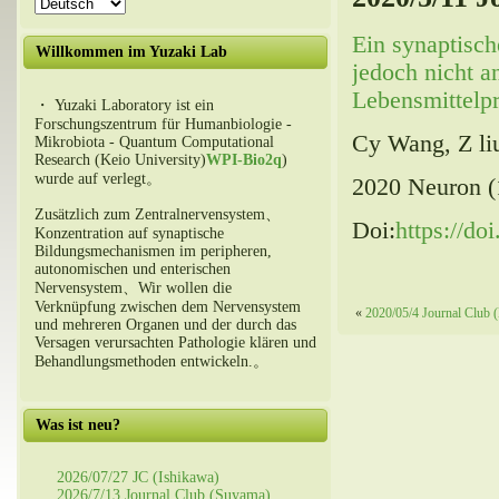
Ein synaptische
Willkommen im Yuzaki Lab
jedoch nicht a
Lebensmittelpr
・ Yuzaki Laboratory ist ein
Forschungszentrum für Humanbiologie -
Cy Wang, Z li
Mikrobiota - Quantum Computational
Research (Keio University)
WPI-Bio2q
)
wurde auf verlegt。
2020 Neuron (
Zusätzlich zum Zentralnervensystem、
Doi:
https://do
Konzentration auf synaptische
Bildungsmechanismen im peripheren,
autonomischen und enterischen
Nervensystem、Wir wollen die
Verknüpfung zwischen dem Nervensystem
«
2020/05/4 Journal Club 
und mehreren Organen und der durch das
Versagen verursachten Pathologie klären und
Behandlungsmethoden entwickeln.。
Was ist neu?
2026/07/27 JC (Ishikawa)
2026/7/13 Journal Club (Suyama)