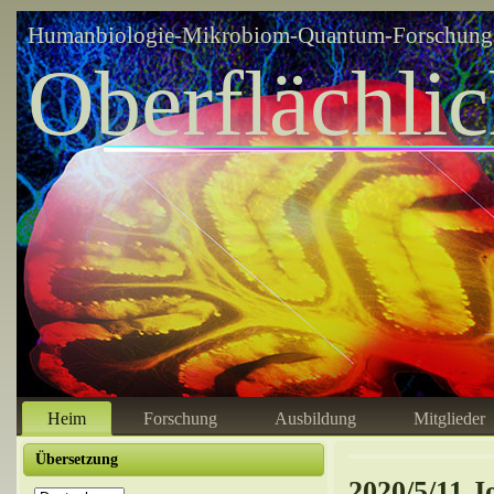
Humanbiologie-Mikrobiom-Quantum-Forschungsz
Oberflächli
Heim
Forschung
Ausbildung
Mitglieder
Übersetzung
2020/5/11 J