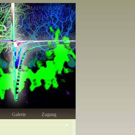
Bio2q)
e
Galerie
Zugang