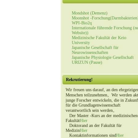
Mondshot (Demenz)
Moonshot -Forschung(Darmbakterien
WPI-Bio2q
Internationale führende Forschung (n
Website))
Medizinische Fakultät der Keio
University
Japanische Gesellschaft für
Neurowissenschaften
Japanische Physiologie Gesellschaft
URIZUN (Pause)
Rekrutierung!
Wir freuen uns darauf, an den ehrgeizige
Menschen teilzunehmen。Wir werden akt
junge Forscher entwickeln, die in Zukunf
für die Grundlagenwissenschaft
verantwortlich sein werden。
Der Master -Kurs an der medizinischen
Fakultät
Hier
Doktorand an der Fakultät für
Medizin
Hier
Kontaktinformationen sind
Hier