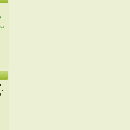
)
eue
n
iv
t