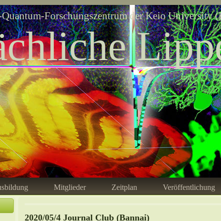
Quantum-Forschungszentrum der Keio University (
ächliche Lipp
sbildung
Mitglieder
Zeitplan
Veröffentlichung
2020/05/4 Journal Club (Bannai)