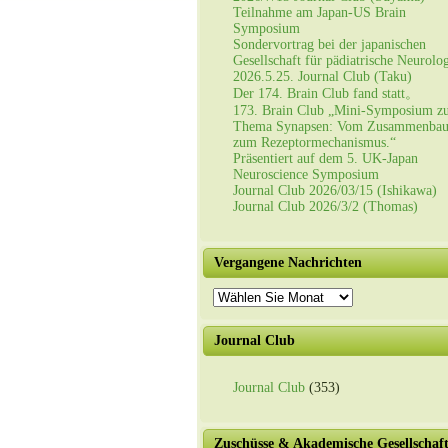
Teilnahme am Japan-US Brain
Symposium
Sondervortrag bei der japanischen
Gesellschaft für pädiatrische Neurolo
2026.5.25. Journal Club (Taku)
Der 174. Brain Club fand statt。
173. Brain Club „Mini-Symposium z
Thema Synapsen: Vom Zusammenba
zum Rezeptormechanismus.“
Präsentiert auf dem 5. UK-Japan
Neuroscience Symposium
Journal Club 2026/03/15 (Ishikawa)
Journal Club 2026/3/2 (Thomas)
Vergangene Nachrichten
Vergangene
Nachrichten
Journal Club
Journal Club
(353)
Zuschüsse & Akademische Gesellschaf