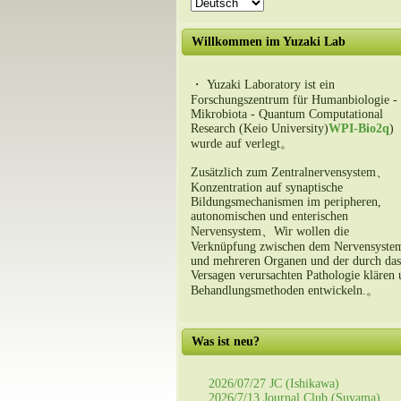
Willkommen im Yuzaki Lab
・ Yuzaki Laboratory ist ein
Forschungszentrum für Humanbiologie -
Mikrobiota - Quantum Computational
Research (Keio University)
WPI-Bio2q
)
wurde auf verlegt。
Zusätzlich zum Zentralnervensystem、
Konzentration auf synaptische
Bildungsmechanismen im peripheren,
autonomischen und enterischen
Nervensystem、Wir wollen die
Verknüpfung zwischen dem Nervensyste
und mehreren Organen und der durch das
Versagen verursachten Pathologie klären
Behandlungsmethoden entwickeln.。
Was ist neu?
2026/07/27 JC (Ishikawa)
2026/7/13 Journal Club (Suyama)