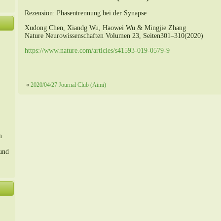
Rezension: Phasentrennung bei der Synapse
Xudong Chen, Xiandg Wu, Haowei Wu & Mingjie Zhang
Nature Neurowissenschaften Volumen 23, Seiten301–310(2020)
https://www.nature.com/articles/s41593-019-0579-9
«
2020/04/27 Journal Club (Aimi)
m
 und