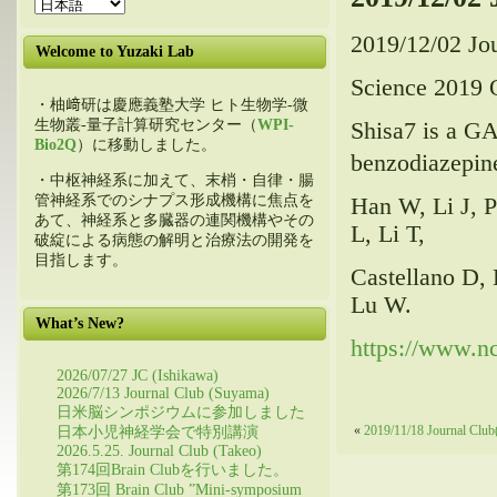
2019/12/02 Jou
Welcome to Yuzaki Lab
Science 2019 
・柚﨑研は慶應義塾大学 ヒト生物学-微
生物叢-量子計算研究センター（
WPI-
Shisa7 is a 
Bio2Q
）に移動しました。
benzodiazepine
・中枢神経系に加えて、末梢・自律・腸
管神経系でのシナプス形成機構に焦点を
Han W, Li J, 
あて、神経系と多臓器の連関機構やその
L, Li T,
破綻による病態の解明と治療法の開発を
目指します。
Castellano D,
Lu W.
What’s New?
https://www.n
2026/07/27 JC (Ishikawa)
2026/7/13 Journal Club (Suyama)
日米脳シンポジウムに参加しました
日本小児神経学会で特別講演
«
2019/11/18 Journal Club
2026.5.25. Journal Club (Takeo)
第174回Brain Clubを行いました。
第173回 Brain Club ”Mini-symposium