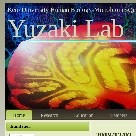
Keio University Human Biology-Microbiome-Qu
Yuzaki Lab
Home
Research
Education
Members
Translation
2019/12/02 