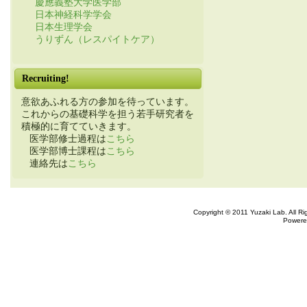
慶應義塾大学医学部
日本神経科学学会
日本生理学会
うりずん（レスパイトケア）
Recruiting!
意欲あふれる方の参加を待っています。
これからの基礎科学を担う若手研究者を
積極的に育てていきます。
医学部修士過程は
こちら
医学部博士課程は
こちら
連絡先は
こちら
Copyright © 2011 Yuzaki Lab. All R
Powere