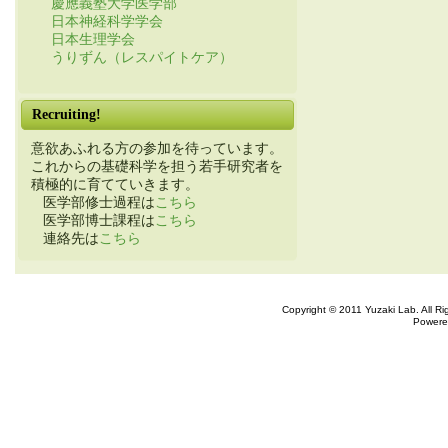
慶應義塾大学医学部
日本神経科学学会
日本生理学会
うりずん（レスパイトケア）
Recruiting!
意欲あふれる方の参加を待っています。
これからの基礎科学を担う若手研究者を
積極的に育てていきます。
医学部修士過程は
こちら
医学部博士課程は
こちら
連絡先は
こちら
Copyright © 2011 Yuzaki Lab. All R
Powere