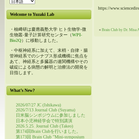
https://www.sciencedi
Welcome to Yuzaki Lab
・柚﨑研は慶應義塾大学 ヒト生物学-微
«
Brain Club by Dr. Misa 
生物叢-量子計算研究センター（
WPI-
Bio2Q
）に移動しました。
・中枢神経系に加えて、末梢・自律・腸
管神経系でのシナプス形成機構に焦点を
あて、神経系と多臓器の連関機構やその
破綻による病態の解明と治療法の開発を
目指します。
What’s New?
2026/07/27 JC (Ishikawa)
2026/7/13 Journal Club (Suyama)
日米脳シンポジウムに参加しました
日本小児神経学会で特別講演
2026.5.25. Journal Club (Takeo)
第174回Brain Clubを行いました。
第173回 Brain Club ”Mini-symposium