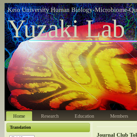
Keio University Human Biology-Microbiome-Qu
Yuzaki Lab
Home
Research
Education
Members
Translation
Journal Club To