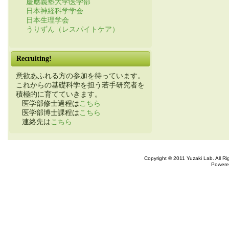
慶應義塾大学医学部
日本神経科学学会
日本生理学会
うりずん（レスパイトケア）
Recruiting!
意欲あふれる方の参加を待っています。
これからの基礎科学を担う若手研究者を
積極的に育てていきます。
医学部修士過程は
こちら
医学部博士課程は
こちら
連絡先は
こちら
Copyright © 2011 Yuzaki Lab. All R
Powere