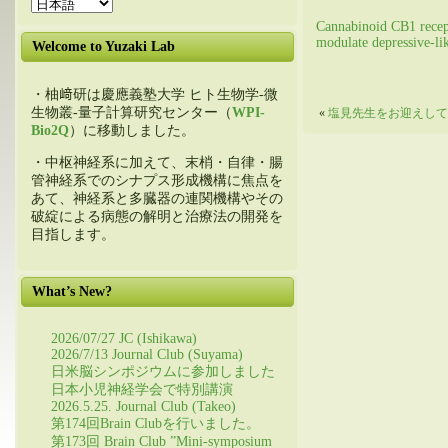
Cannabinoid CB1 recept
modulate depressive-li
Welcome to Yuzaki Lab
・柚﨑研は慶應義塾大学 ヒト生物学-微
生物叢-量子計算研究センター（
WPI-
«
塩見先生をお迎えしてBr
Bio2Q
）に移動しました。
・中枢神経系に加えて、末梢・自律・腸
管神経系でのシナプス形成機構に焦点を
あて、神経系と多臓器の連関機構やその
破綻による病態の解明と治療法の開発を
目指します。
What’s New?
2026/07/27 JC (Ishikawa)
2026/7/13 Journal Club (Suyama)
日米脳シンポジウムに参加しました
日本小児神経学会で特別講演
2026.5.25. Journal Club (Takeo)
第174回Brain Clubを行いました。
第173回 Brain Club ”Mini-symposium