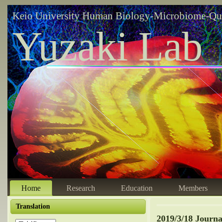
Keio University Human Biology-Microbiome-Qu
Yuzaki Lab
Home
Research
Education
Members
Translation
2019/3/18 Journ