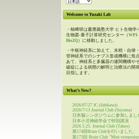
Welcome to Yuzaki Lab
・柚﨑研は慶應義塾大学 ヒト生物学-
生物叢-量子計算研究センター（
WPI-
Bio2Q
）に移動しました。
・中枢神経系に加えて、末梢・自律
管神経系でのシナプス形成機構に焦
あて、神経系と多臓器の連関機構や
破綻による病態の解明と治療法の開
目指します。
What’s New?
2026/07/27 JC (Ishikawa)
2026/7/13 Journal Club (Suyama)
日米脳シンポジウムに参加しまし
日本小児神経学会で特別講演
2026.5.25. Journal Club (Takeo)
第174回Brain Clubを行いました。
第173回 Brain Club ”Mini-symposiu