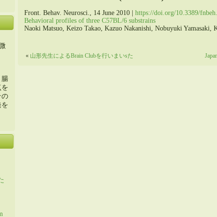
Front. Behav. Neurosci., 14 June 2010 |
https://doi.org/10.3389/fnbe
Behavioral profiles of three C57BL/6 substrains
Naoki Matsuo, Keizo Takao, Kazuo Nakanishi, Nobuyuki Yamasaki, 
微
«
山形先生によるBrain Clubを行いまいsた
Japa
・腸
点を
その
発を
た
m