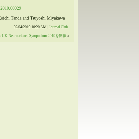
h.2010.00029
Koichi Tanda and Tsuyoshi Miyakawa
02/04/2019 10:20 AM |
Journal Club
n-UK Neuroscience Symposium 2019を開催
»