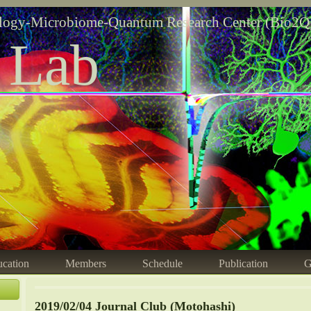
logy-Microbiome-Quantum Research Center (Bio2Q
 Lab
cation
Members
Schedule
Publication
G
2019/02/04 Journal Club (Motohashi)