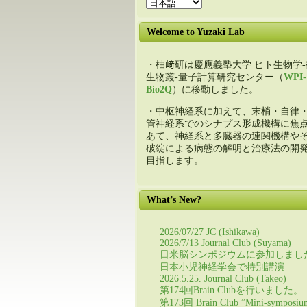
Welcome to Yuzaki Lab
・柚﨑研は慶應義塾大学 ヒト生物学-
生物叢-量子計算研究センター（
WPI-
Bio2Q
）に移動しました。
・中枢神経系に加えて、末梢・自律
管神経系でのシナプス形成機構に焦
あて、神経系と多臓器の連関機構や
破綻による病態の解明と治療法の開
目指します。
What’s New?
2026/07/27 JC (Ishikawa)
2026/7/13 Journal Club (Suyama)
日米脳シンポジウムに参加しまし
日本小児神経学会で特別講演
2026.5.25. Journal Club (Takeo)
第174回Brain Clubを行いました。
第173回 Brain Club ”Mini-symposiu