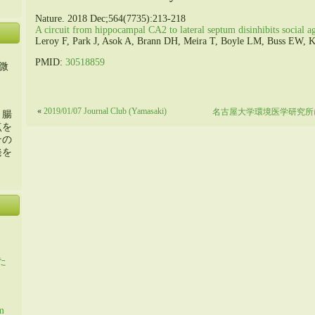
Nature. 2018 Dec;564(7735):213-218
A circuit from hippocampal CA2 to lateral septum disinhibits social a
Leroy F, Park J, Asok A, Brann DH, Meira T, Boyle LM, Buss EW, 
PMID:
30518859
微
«
2019/01/07 Journal Club (Yamasaki)
名古屋大学環境医学研究所
・腸
点を
その
発を
た
m