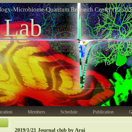
logy-Microbiome-Quantum Research Center (Bio2Q
 Lab
cation
Members
Schedule
Publication
G
2019/1/21 Journal club by Arai