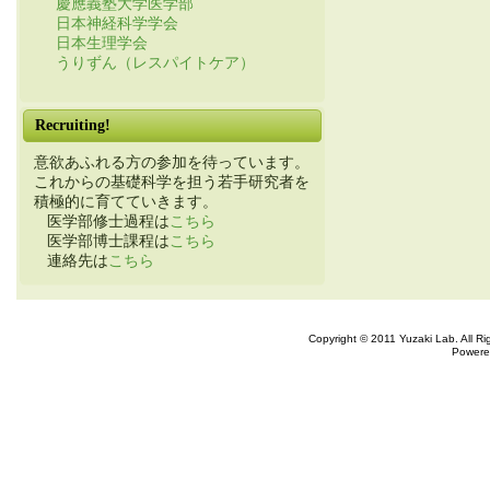
慶應義塾大学医学部
日本神経科学学会
日本生理学会
うりずん（レスパイトケア）
Recruiting!
意欲あふれる方の参加を待っています。
これからの基礎科学を担う若手研究者を
積極的に育てていきます。
医学部修士過程は
こちら
医学部博士課程は
こちら
連絡先は
こちら
Copyright © 2011 Yuzaki Lab. All R
Powere