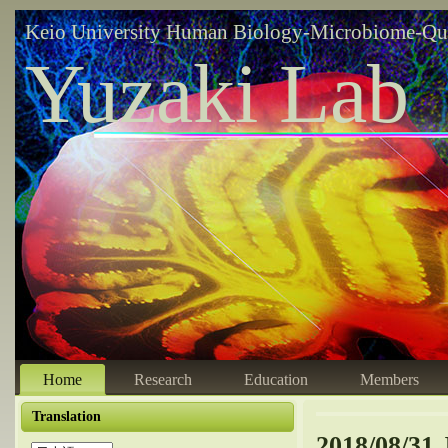
Keio University Human Biology-Microbiome-Qu
Yuzaki Lab
Home
Research
Education
Members
Translation
2018/08/31