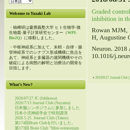
Graded control
Welcome to Yuzaki Lab
inhibition in t
・柚﨑研は慶應義塾大学 ヒト生物学-微
Rowan MJM, B
生物叢-量子計算研究センター（
WPI-
H, Augustine G
Bio2Q
）に移動しました。
・中枢神経系に加えて、末梢・自律・腸
Neuron
. 2018 
管神経系でのシナプス形成機構に焦点を
10.1016/j.neur
あて、神経系と多臓器の連関機構やその
破綻による病態の解明と治療法の開発を
目指します。
«
2018/8/27 Journal Club 
What’s New?
2026/07/27 JC (Ishikawa)
2026/7/13 Journal Club (Suyama)
日米脳シンポジウムに参加しました
日本小児神経学会で特別講演
2026.5.25. Journal Club (Takeo)
第174回Brain Clubを行いました。
第173回 Brain Club ”Mini-symposium