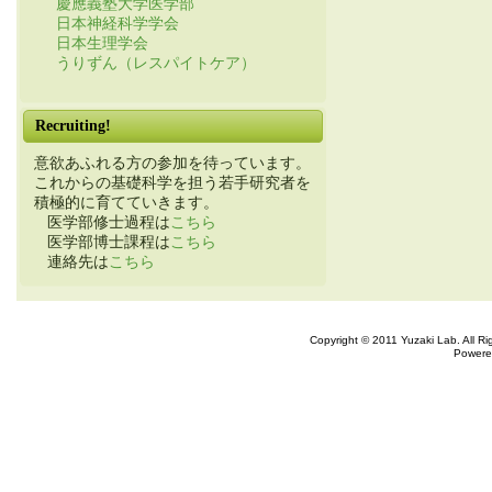
慶應義塾大学医学部
日本神経科学学会
日本生理学会
うりずん（レスパイトケア）
Recruiting!
意欲あふれる方の参加を待っています。
これからの基礎科学を担う若手研究者を
積極的に育てていきます。
医学部修士過程は
こちら
医学部博士課程は
こちら
連絡先は
こちら
Copyright © 2011 Yuzaki Lab. All R
Powere