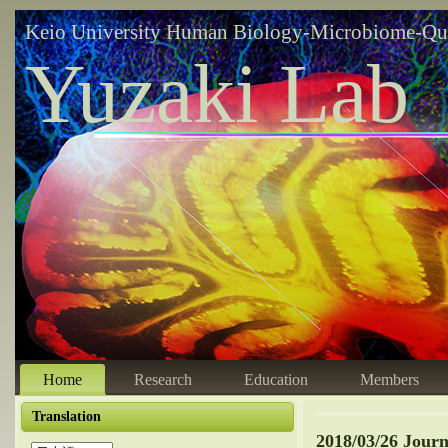
Keio University Human Biology-Microbiome-Qu
Yuzaki Lab
Home
Research
Education
Members
Translation
2018/03/26 Jour