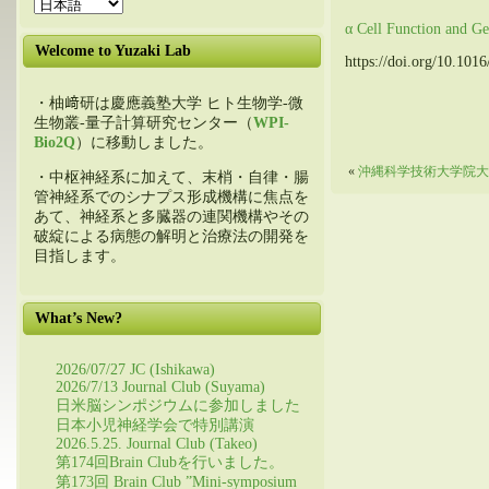
α Cell Function and G
Welcome to Yuzaki Lab
https://doi.org/10.1016
・柚﨑研は慶應義塾大学 ヒト生物学-微
生物叢-量子計算研究センター（
WPI-
Bio2Q
）に移動しました。
«
沖縄科学技術大学院大学
・中枢神経系に加えて、末梢・自律・腸
管神経系でのシナプス形成機構に焦点を
あて、神経系と多臓器の連関機構やその
破綻による病態の解明と治療法の開発を
目指します。
What’s New?
2026/07/27 JC (Ishikawa)
2026/7/13 Journal Club (Suyama)
日米脳シンポジウムに参加しました
日本小児神経学会で特別講演
2026.5.25. Journal Club (Takeo)
第174回Brain Clubを行いました。
第173回 Brain Club ”Mini-symposium