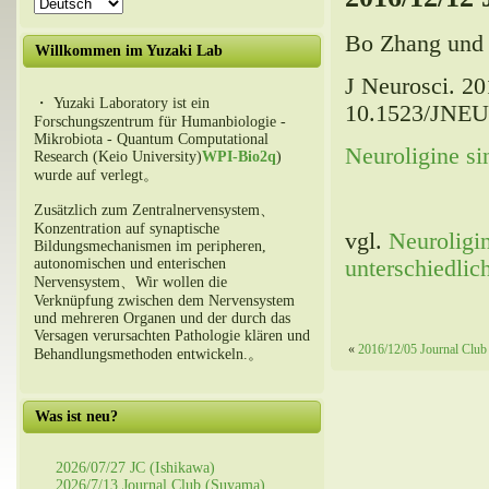
Bo Zhang und
Willkommen im Yuzaki Lab
J Neurosci. 20
・ Yuzaki Laboratory ist ein
10.1523/JNEU
Forschungszentrum für Humanbiologie -
Mikrobiota - Quantum Computational
Neuroligine s
Research (Keio University)
WPI-Bio2q
)
wurde auf verlegt。
Zusätzlich zum Zentralnervensystem、
Konzentration auf synaptische
vgl.
Neuroligin
Bildungsmechanismen im peripheren,
unterschiedlic
autonomischen und enterischen
Nervensystem、Wir wollen die
Verknüpfung zwischen dem Nervensystem
und mehreren Organen und der durch das
Versagen verursachten Pathologie klären und
«
2016/12/05 Journal Club
Behandlungsmethoden entwickeln.。
Was ist neu?
2026/07/27 JC (Ishikawa)
2026/7/13 Journal Club (Suyama)