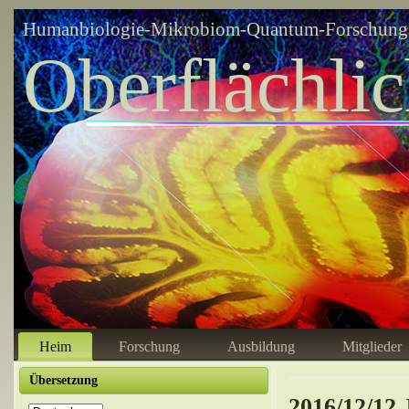
Humanbiologie-Mikrobiom-Quantum-Forschungsz
Oberflächli
Heim
Forschung
Ausbildung
Mitglieder
Übersetzung
2016/12/12