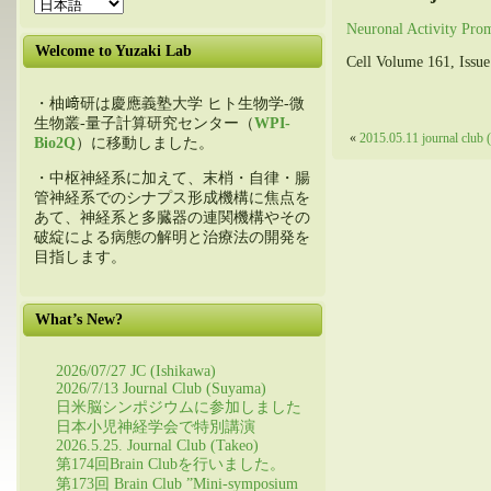
Neuronal Activity Pro
Welcome to Yuzaki Lab
Cell Volume 161, Issu
・柚﨑研は慶應義塾大学 ヒト生物学-微
生物叢-量子計算研究センター（
WPI-
«
2015.05.11 journal club
Bio2Q
）に移動しました。
・中枢神経系に加えて、末梢・自律・腸
管神経系でのシナプス形成機構に焦点を
あて、神経系と多臓器の連関機構やその
破綻による病態の解明と治療法の開発を
目指します。
What’s New?
2026/07/27 JC (Ishikawa)
2026/7/13 Journal Club (Suyama)
日米脳シンポジウムに参加しました
日本小児神経学会で特別講演
2026.5.25. Journal Club (Takeo)
第174回Brain Clubを行いました。
第173回 Brain Club ”Mini-symposium