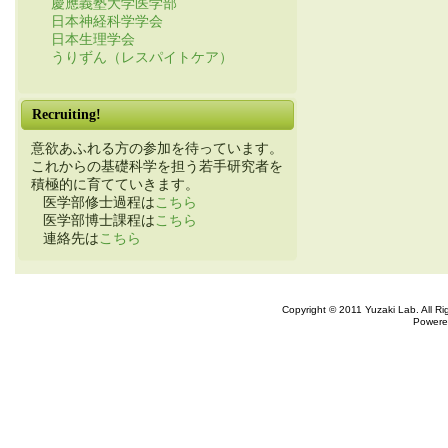
慶應義塾大学医学部
日本神経科学学会
日本生理学会
うりずん（レスパイトケア）
Recruiting!
意欲あふれる方の参加を待っています。
これからの基礎科学を担う若手研究者を
積極的に育てていきます。
医学部修士過程は
こちら
医学部博士課程は
こちら
連絡先は
こちら
Copyright © 2011 Yuzaki Lab. All R
Powere