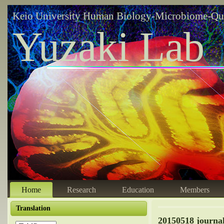
Keio University Human Biology-Microbiome-Qu
Yuzaki Lab
Home
Research
Education
Members
Translation
20150518 journal