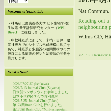
2015年3月
Nat Commun. 2
Welcome to Yuzaki Lab
Reading out a 
・柚﨑研は慶應義塾大学 ヒト生物学-微
neighbouring p
生物叢-量子計算研究センター（
WPI-
Bio2Q
）に移動しました。
Wilms CD, Hä
・中枢神経系に加えて、末梢・自律・腸
管神経系でのシナプス形成機構に焦点を
あて、神経系と多臓器の連関機構やその
破綻による病態の解明と治療法の開発を
«
2015.3.17 Journal club 
目指します。
What’s New?
2026/07/27 JC (Ishikawa)
2026/7/13 Journal Club (Suyama)
日米脳シンポジウムに参加しました
日本小児神経学会で特別講演
2026.5.25. Journal Club (Takeo)
第174回Brain Clubを行いました。
第173回 Brain Club ”Mini-symposium