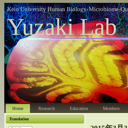
Keio University Human Biology-Microbiome-Qu
Yuzaki Lab
Home
Research
Education
Members
Translation