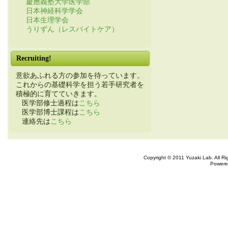
慶應義塾大学医学部
日本神経科学学会
日本生理学会
うりずん（レスパイトケア）
Recruiting!
意欲あふれる方の参加を待っています。
これからの基礎科学を担う若手研究者を
積極的に育てていきます。
医学部修士過程は
こちら
医学部博士課程は
こちら
連絡先は
こちら
Copyright © 2011 Yuzaki Lab. All R
Powere