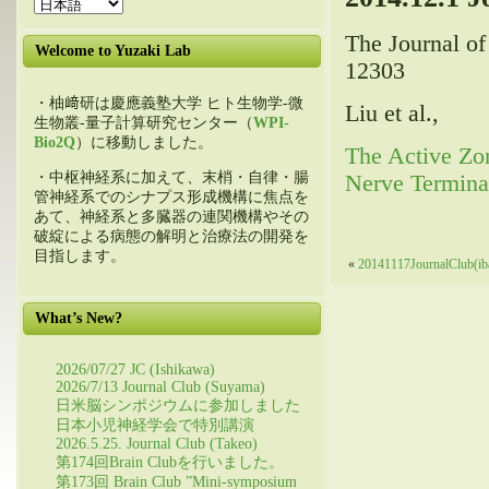
The Journal of
Welcome to Yuzaki Lab
12303
・柚﨑研は慶應義塾大学 ヒト生物学-微
Liu et al.,
生物叢-量子計算研究センター（
WPI-
Bio2Q
）に移動しました。
The Active Zo
・中枢神経系に加えて、末梢・自律・腸
Nerve Termina
管神経系でのシナプス形成機構に焦点を
あて、神経系と多臓器の連関機構やその
破綻による病態の解明と治療法の開発を
目指します。
«
20141117JournalClub(ib
What’s New?
2026/07/27 JC (Ishikawa)
2026/7/13 Journal Club (Suyama)
日米脳シンポジウムに参加しました
日本小児神経学会で特別講演
2026.5.25. Journal Club (Takeo)
第174回Brain Clubを行いました。
第173回 Brain Club ”Mini-symposium