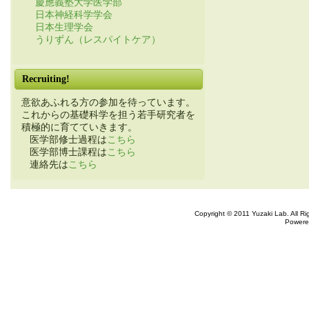
慶應義塾大学医学部
日本神経科学学会
日本生理学会
うりずん（レスパイトケア）
Recruiting!
意欲あふれる方の参加を待っています。
これからの基礎科学を担う若手研究者を
積極的に育てていきます。
医学部修士過程は
こちら
医学部博士課程は
こちら
連絡先は
こちら
Copyright © 2011 Yuzaki Lab. All R
Powere