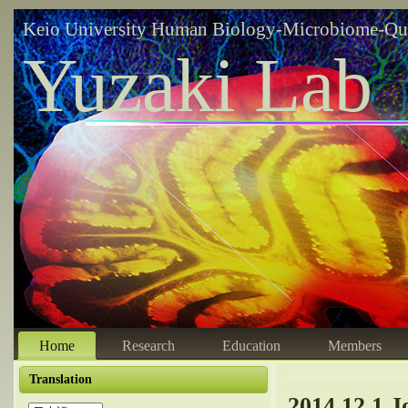
Keio University Human Biology-Microbiome-Qu
Yuzaki Lab
Home
Research
Education
Members
Translation
2014.12.1 J