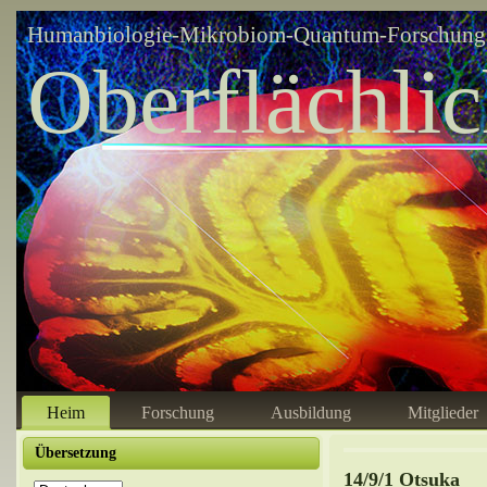
Humanbiologie-Mikrobiom-Quantum-Forschungsz
Oberflächli
Heim
Forschung
Ausbildung
Mitglieder
Übersetzung
14/9/1 Otsuka