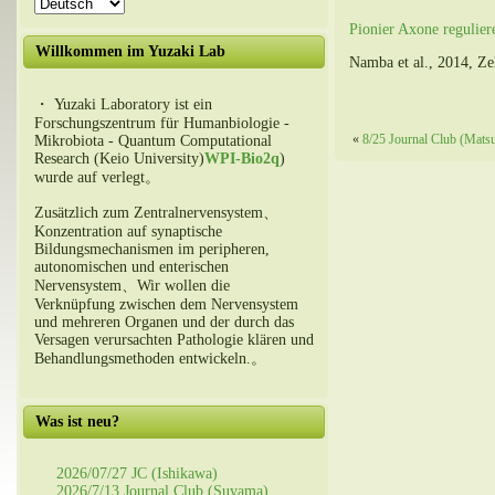
Pionier Axone regulier
Willkommen im Yuzaki Lab
Namba et al., 2014, Ze
・ Yuzaki Laboratory ist ein
Forschungszentrum für Humanbiologie -
«
8/25 Journal Club (Mats
Mikrobiota - Quantum Computational
Research (Keio University)
WPI-Bio2q
)
wurde auf verlegt。
Zusätzlich zum Zentralnervensystem、
Konzentration auf synaptische
Bildungsmechanismen im peripheren,
autonomischen und enterischen
Nervensystem、Wir wollen die
Verknüpfung zwischen dem Nervensystem
und mehreren Organen und der durch das
Versagen verursachten Pathologie klären und
Behandlungsmethoden entwickeln.。
Was ist neu?
2026/07/27 JC (Ishikawa)
2026/7/13 Journal Club (Suyama)