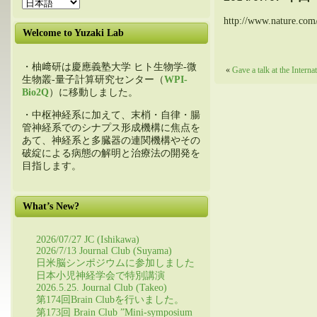
http://www.nature.com
Welcome to Yuzaki Lab
・柚﨑研は慶應義塾大学 ヒト生物学-微
«
Gave a talk at the Inter
生物叢-量子計算研究センター（
WPI-
Bio2Q
）に移動しました。
・中枢神経系に加えて、末梢・自律・腸
管神経系でのシナプス形成機構に焦点を
あて、神経系と多臓器の連関機構やその
破綻による病態の解明と治療法の開発を
目指します。
What’s New?
2026/07/27 JC (Ishikawa)
2026/7/13 Journal Club (Suyama)
日米脳シンポジウムに参加しました
日本小児神経学会で特別講演
2026.5.25. Journal Club (Takeo)
第174回Brain Clubを行いました。
第173回 Brain Club ”Mini-symposium