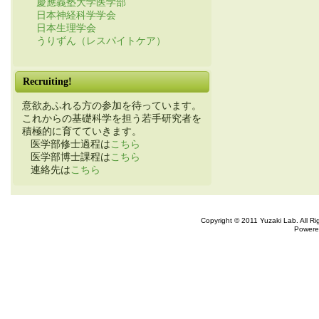
慶應義塾大学医学部
日本神経科学学会
日本生理学会
うりずん（レスパイトケア）
Recruiting!
意欲あふれる方の参加を待っています。
これからの基礎科学を担う若手研究者を
積極的に育てていきます。
医学部修士過程は
こちら
医学部博士課程は
こちら
連絡先は
こちら
Copyright © 2011 Yuzaki Lab. All R
Powere