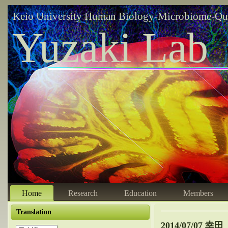
Keio University Human Biology-Microbiome-Qu
Yuzaki Lab
Home
Research
Education
Members
Translation
2014/07/07 幸田