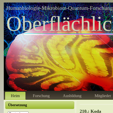
Humanbiologie-Mikrobiom-Quantum-Forschungsz
Oberflächli
Heim
Forschung
Ausbildung
Mitglieder
Übersetzung
210.: Koda