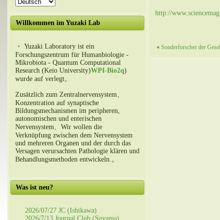
http://www.sciencemag.
Willkommen im Yuzaki Lab
・ Yuzaki Laboratory ist ein
«
Sonderforscher der Gese
Forschungszentrum für Humanbiologie -
Mikrobiota - Quantum Computational
Research (Keio University)
WPI-Bio2q
)
wurde auf verlegt。
Zusätzlich zum Zentralnervensystem、
Konzentration auf synaptische
Bildungsmechanismen im peripheren,
autonomischen und enterischen
Nervensystem、Wir wollen die
Verknüpfung zwischen dem Nervensystem
und mehreren Organen und der durch das
Versagen verursachten Pathologie klären und
Behandlungsmethoden entwickeln.。
Was ist neu?
2026/07/27 JC (Ishikawa)
2026/7/13 Journal Club (Suyama)