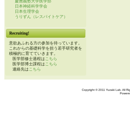
慶應義塾大学医学部
日本神経科学学会
日本生理学会
うりずん（レスパイトケア）
Recruiting!
意欲あふれる方の参加を待っています。
これからの基礎科学を担う若手研究者を
積極的に育てていきます。
医学部修士過程は
こちら
医学部博士課程は
こちら
連絡先は
こちら
Copyright © 2011 Yuzaki Lab. All R
Powere