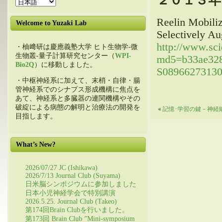
２０１３年
Reelin Mobili
Welcome to Yuzaki Lab
Selectively A
http://www.sci
・柚﨑研は慶應義塾大学 ヒト生物学-微
生物叢-量子計算研究センター（
WPI-
md5=b33ae328
Bio2Q
）に移動しました。
S08966273130
・中枢神経系に加えて、末梢・自律・腸
管神経系でのシナプス形成機構に焦点を
あて、神経系と多臓器の連関機構やその
破綻による病態の解明と治療法の開発を
«
記憶･学習の鍵－神経
目指します。
What’s New?
2026/07/27 JC (Ishikawa)
2026/7/13 Journal Club (Suyama)
日米脳シンポジウムに参加しました
日本小児神経学会で特別講演
2026.5.25. Journal Club (Takeo)
第174回Brain Clubを行いました。
第173回 Brain Club ”Mini-symposium