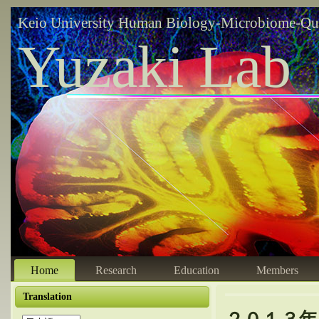
Keio University Human Biology-Microbiome-Qu
Yuzaki Lab
Home
Research
Education
Members
Translation