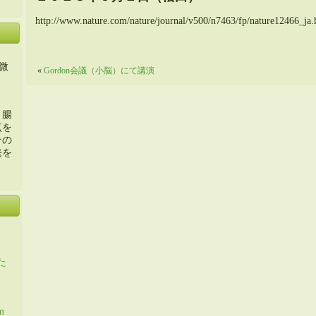
http://www.nature.com/nature/journal/v500/n7463/fp/nature12466_ja.
微
«
Gordon会議（小脳）にて講演
・腸
点を
その
発を
た
m