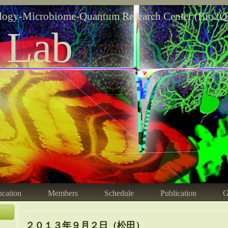
logy-Microbiome-Quantum Research Center (Bio2Q
 Lab
cation
Members
Schedule
Publication
G
２０１３年９月２日（松田）