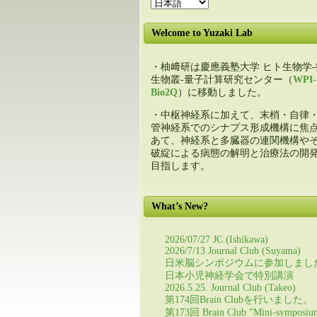
Welcome to Yuzaki Lab
・柚﨑研は慶應義塾大学 ヒト生物学-
生物叢-量子計算研究センター（
WPI-
Bio2Q
）に移動しました。
・中枢神経系に加えて、末梢・自律
管神経系でのシナプス形成機構に焦
あて、神経系と多臓器の連関機構や
破綻による病態の解明と治療法の開
目指します。
What’s New?
2026/07/27 JC (Ishikawa)
2026/7/13 Journal Club (Suyama)
日米脳シンポジウムに参加しまし
日本小児神経学会で特別講演
2026.5.25. Journal Club (Takeo)
第174回Brain Clubを行いました。
第173回 Brain Club ”Mini-symposiu