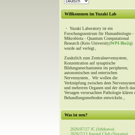
Willkommen im Yuzaki Lab
・ Yuzaki Laboratory ist ein
Forschungszentrum für Humanbiologie -
Mikrobiota - Quantum Computational
Research (Keio University)
WPI-Bio2q
)
wurde auf verlegt。
Zusätzlich zum Zentralnervensystem、
Konzentration auf synaptische
Bildungsmechanismen im peripheren,
autonomischen und enterischen
Nervensystem、Wir wollen die
Verknüpfung zwischen dem Nervensyste
und mehreren Organen und der durch das
Versagen verursachten Pathologie klären
Behandlungsmethoden entwickeln.。
Was ist neu?
2026/07/27 JC (Ishikawa)
2026/7/13 Journal Club (Suyama)