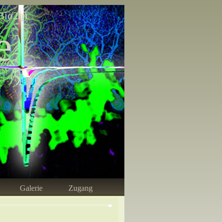
Bio2q)
e
Galerie
Zugang