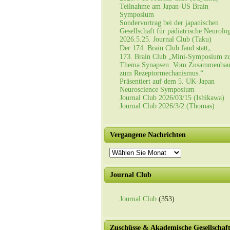
Teilnahme am Japan-US Brain
Symposium
Sondervortrag bei der japanischen
Gesellschaft für pädiatrische Neurolo
2026.5.25. Journal Club (Taku)
Der 174. Brain Club fand statt。
173. Brain Club „Mini-Symposium z
Thema Synapsen: Vom Zusammenba
zum Rezeptormechanismus.“
Präsentiert auf dem 5. UK-Japan
Neuroscience Symposium
Journal Club 2026/03/15 (Ishikawa)
Journal Club 2026/3/2 (Thomas)
Vergangene Nachrichten
Vergangene
Nachrichten
Journal Club
Journal Club
(353)
Zuschüsse & Akademische Gesellschaf