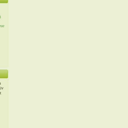
)
eue
n
iv
t