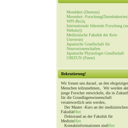
Mondshot (Demenz)
Moonshot -Forschung(Darmbakterien
WPI-Bio2q
Internationale führende Forschung (n
Website))
Medizinische Fakultät der Keio
University
Japanische Gesellschaft für
Neurowissenschaften
Japanische Physiologie Gesellschaft
URIZUN (Pause)
Rekrutierung!
Wir freuen uns darauf, an den ehrgeizige
Menschen teilzunehmen。Wir werden akt
junge Forscher entwickeln, die in Zukunf
für die Grundlagenwissenschaft
verantwortlich sein werden。
Der Master -Kurs an der medizinischen
Fakultät
Hier
Doktorand an der Fakultät für
Medizin
Hier
Kontaktinformationen sind
Hier