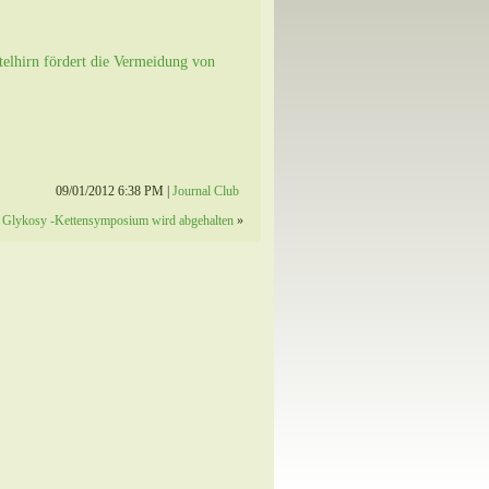
telhirn fördert die Vermeidung von
09/01/2012 6:38 PM |
Journal Club
Glykosy -Kettensymposium wird abgehalten
»