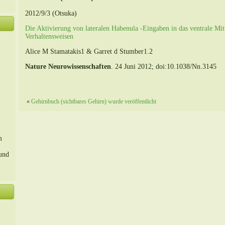
2012/9/3 (Otsuka)
Die Aktivierung von lateralen Habenula -Eingaben in das ventrale Mit
Verhaltensweisen
Alice M Stamatakis1 & Garret d Stumber1.2
Nature Neurowissenschaften
. 24 Juni 2012; doi:10.1038/Nn.3145
«
Gehirnbuch (sichtbares Gehirn) wurde veröffentlicht
m
 und