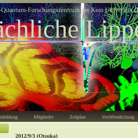
Quantum-Forschungszentrum der Keio University (
ächliche Lipp
sbildung
Mitglieder
Zeitplan
Veröffentlichung
2012/9/3 (Otsuka)