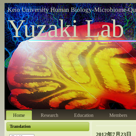
Keio University Human Biology-Microbiome-Qu
Yuzaki Lab
Home
Research
Education
Members
Translation
2012年7月23