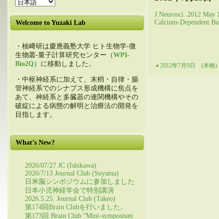
J Neurosci. 2012 May 
Calcium-Dependent But
Welcome to Yuzaki Lab
・柚﨑研は慶應義塾大学 ヒト生物学-微
生物叢-量子計算研究センター（
WPI-
Bio2Q
）に移動しました。
«
2012年7月9日 (本橋)
・中枢神経系に加えて、末梢・自律・腸
管神経系でのシナプス形成機構に焦点を
あて、神経系と多臓器の連関機構やその
破綻による病態の解明と治療法の開発を
目指します。
What’s New?
2026/07/27 JC (Ishikawa)
2026/7/13 Journal Club (Suyama)
日米脳シンポジウムに参加しました
日本小児神経学会で特別講演
2026.5.25. Journal Club (Takeo)
第174回Brain Clubを行いました。
第173回 Brain Club ”Mini-symposium