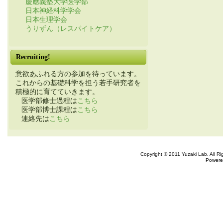
慶應義塾大学医学部
日本神経科学学会
日本生理学会
うりずん（レスパイトケア）
Recruiting!
意欲あふれる方の参加を待っています。
これからの基礎科学を担う若手研究者を
積極的に育てていきます。
医学部修士過程は
こちら
医学部博士課程は
こちら
連絡先は
こちら
Copyright © 2011 Yuzaki Lab. All R
Powere