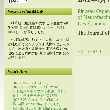
2012年4
Pinceau Organi
Welcome to Yuzaki Lab
of Neurofascin
Development
・柚﨑研は慶應義塾大学 ヒト生物学-微
生物叢-量子計算研究センター（
WPI-
The Journal of
Bio2Q
）に移動しました。
・中枢神経系に加えて、末梢・自律・腸
管神経系でのシナプス形成機構に焦点を
あて、神経系と多臓器の連関機構やその
«
松田（４月９日）
破綻による病態の解明と治療法の開発を
目指します。
What’s New?
2026/07/27 JC (Ishikawa)
2026/7/13 Journal Club (Suyama)
日米脳シンポジウムに参加しました
日本小児神経学会で特別講演
2026.5.25. Journal Club (Takeo)
第174回Brain Clubを行いました。
第173回 Brain Club ”Mini-symposium