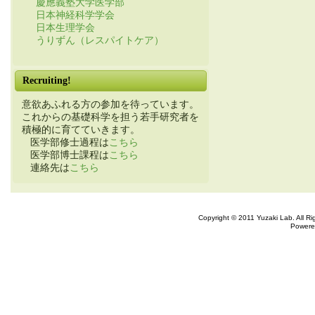
慶應義塾大学医学部
日本神経科学学会
日本生理学会
うりずん（レスパイトケア）
Recruiting!
意欲あふれる方の参加を待っています。
これからの基礎科学を担う若手研究者を
積極的に育てていきます。
医学部修士過程は
こちら
医学部博士課程は
こちら
連絡先は
こちら
Copyright © 2011 Yuzaki Lab. All R
Powere