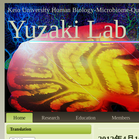
Keio University Human Biology-Microbiome-Qu
Yuzaki Lab
Home
Research
Education
Members
Translation