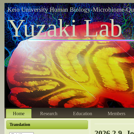
Keio University Human Biology-Microbiome-Qu
Yuzaki Lab
Home
Research
Education
Members
Translation
2026.2.9. J