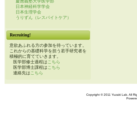
慶應義塾大学医学部
日本神経科学学会
日本生理学会
うりずん（レスパイトケア）
Recruiting!
意欲あふれる方の参加を待っています。
これからの基礎科学を担う若手研究者を
積極的に育てていきます。
医学部修士過程は
こちら
医学部博士課程は
こちら
連絡先は
こちら
Copyright © 2011 Yuzaki Lab. All R
Powere