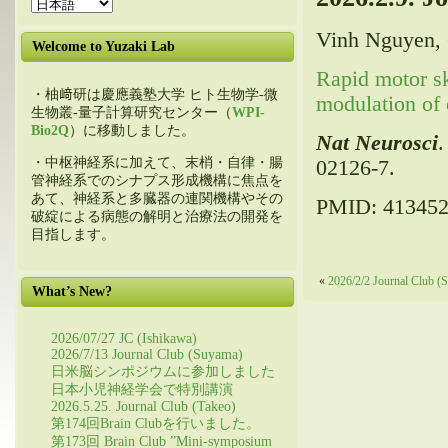
Vinh Nguyen, 
Welcome to Yuzaki Lab
Rapid motor sk
・柚﨑研は慶應義塾大学 ヒト生物学-微
modulation of c
生物叢-量子計算研究センター（
WPI-
Bio2Q
）に移動しました。
Nat Neurosci
.
・中枢神経系に加えて、末梢・自律・腸
02126-7.
管神経系でのシナプス形成機構に焦点を
あて、神経系と多臓器の連関機構やその
PMID: 41345
破綻による病態の解明と治療法の開発を
目指します。
«
2026/2/2 Journal Club (
What’s New?
2026/07/27 JC (Ishikawa)
2026/7/13 Journal Club (Suyama)
日米脳シンポジウムに参加しました
日本小児神経学会で特別講演
2026.5.25. Journal Club (Takeo)
第174回Brain Clubを行いました。
第173回 Brain Club ”Mini-symposium