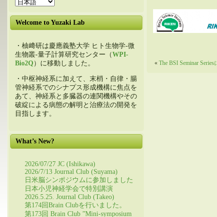
Welcome to Yuzaki Lab
・柚﨑研は慶應義塾大学 ヒト生物学-微
生物叢-量子計算研究センター（
WPI-
Bio2Q
）に移動しました。
«
The BSI Seminar Ser
・中枢神経系に加えて、末梢・自律・腸
管神経系でのシナプス形成機構に焦点を
あて、神経系と多臓器の連関機構やその
破綻による病態の解明と治療法の開発を
目指します。
What’s New?
2026/07/27 JC (Ishikawa)
2026/7/13 Journal Club (Suyama)
日米脳シンポジウムに参加しました
日本小児神経学会で特別講演
2026.5.25. Journal Club (Takeo)
第174回Brain Clubを行いました。
第173回 Brain Club ”Mini-symposium