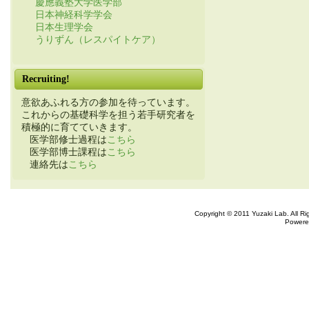
慶應義塾大学医学部
日本神経科学学会
日本生理学会
うりずん（レスパイトケア）
Recruiting!
意欲あふれる方の参加を待っています。
これからの基礎科学を担う若手研究者を
積極的に育てていきます。
医学部修士過程は
こちら
医学部博士課程は
こちら
連絡先は
こちら
Copyright © 2011 Yuzaki Lab. All R
Powere