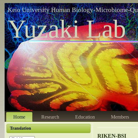
Keio University Human Biology-Microbiome-Qu
Yuzaki Lab
Home
Research
Education
Members
Translation
RIKEN-BSI