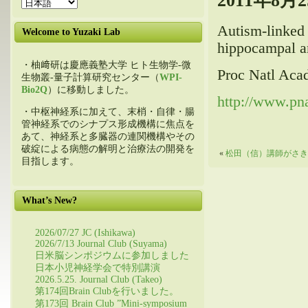
2011年8月2
Autism-linked 
Welcome to Yuzaki Lab
hippocampal an
・柚﨑研は慶應義塾大学 ヒト生物学-微
Proc Natl Aca
生物叢-量子計算研究センター（
WPI-
Bio2Q
）に移動しました。
http://www.pna
・中枢神経系に加えて、末梢・自律・腸
管神経系でのシナプス形成機構に焦点を
あて、神経系と多臓器の連関機構やその
破綻による病態の解明と治療法の開発を
«
松田（信）講師がさき
目指します。
What’s New?
2026/07/27 JC (Ishikawa)
2026/7/13 Journal Club (Suyama)
日米脳シンポジウムに参加しました
日本小児神経学会で特別講演
2026.5.25. Journal Club (Takeo)
第174回Brain Clubを行いました。
第173回 Brain Club ”Mini-symposium