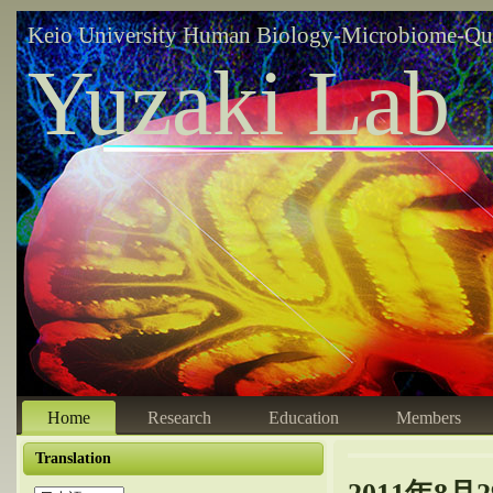
Keio University Human Biology-Microbiome-Qu
Yuzaki Lab
Home
Research
Education
Members
Translation