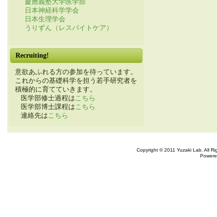
慶應義塾大学医学部
日本神経科学学会
日本生理学会
うりずん（レスパイトケア）
Recruiting!
意欲あふれる方の参加を待っています。
これからの基礎科学を担う若手研究者を
積極的に育てていきます。
医学部修士過程は
こちら
医学部博士課程は
こちら
連絡先は
こちら
Copyright © 2011 Yuzaki Lab. All R
Powere