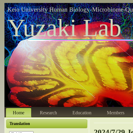
Keio University Human Biology-Microbiome-Qu
Yuzaki Lab
Home
Research
Education
Members
Translation
2024/7/29 J