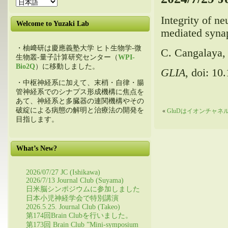
Integrity of ne
Welcome to Yuzaki Lab
mediated synap
・柚﨑研は慶應義塾大学 ヒト生物学-微
C. Cangalaya, 
生物叢-量子計算研究センター（
WPI-
Bio2Q
）に移動しました。
GLIA
, doi: 10
・中枢神経系に加えて、末梢・自律・腸
管神経系でのシナプス形成機構に焦点を
あて、神経系と多臓器の連関機構やその
破綻による病態の解明と治療法の開発を
«
GluDはイオンチャ
目指します。
What’s New?
2026/07/27 JC (Ishikawa)
2026/7/13 Journal Club (Suyama)
日米脳シンポジウムに参加しました
日本小児神経学会で特別講演
2026.5.25. Journal Club (Takeo)
第174回Brain Clubを行いました。
第173回 Brain Club ”Mini-symposium