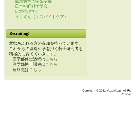
慶應義塾大学医学部
日本神経科学学会
日本生理学会
うりずん（レスパイトケア）
Recruiting!
意欲あふれる方の参加を待っています。
これからの基礎科学を担う若手研究者を
積極的に育てていきます。
医学部修士過程は
こちら
医学部博士課程は
こちら
連絡先は
こちら
Copyright © 2011 Yuzaki Lab. All R
Powere