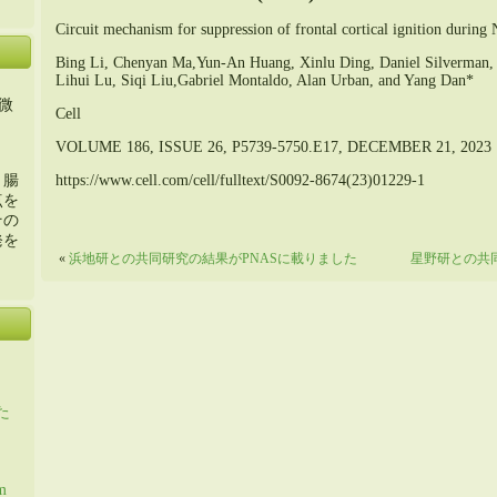
Circuit mechanism for suppression of frontal cortical ignition durin
Bing Li, Chenyan Ma,Yun-An Huang, Xinlu Ding, Daniel Silverman
Lihui Lu, Siqi Liu,Gabriel Montaldo, Alan Urban, and Yang Dan*
微
Cell
VOLUME 186, ISSUE 26, P5739-5750.E17, DECEMBER 21, 2023
https://www.cell.com/cell/fulltext/S0092-8674(23)01229-1
・腸
点を
その
発を
«
浜地研との共同研究の結果がPNASに載りました
星野研との共同
た
m