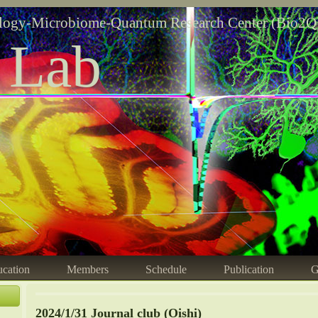
logy-Microbiome-Quantum Research Center (Bio2Q
 Lab
cation
Members
Schedule
Publication
G
2024/1/31 Journal club (Oishi)