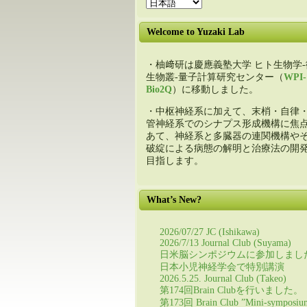
Welcome to Yuzaki Lab
・柚﨑研は慶應義塾大学 ヒト生物学-
生物叢-量子計算研究センター（
WPI-
Bio2Q
）に移動しました。
・中枢神経系に加えて、末梢・自律
管神経系でのシナプス形成機構に焦
あて、神経系と多臓器の連関機構や
破綻による病態の解明と治療法の開
目指します。
What’s New?
2026/07/27 JC (Ishikawa)
2026/7/13 Journal Club (Suyama)
日米脳シンポジウムに参加しまし
日本小児神経学会で特別講演
2026.5.25. Journal Club (Takeo)
第174回Brain Clubを行いました。
第173回 Brain Club ”Mini-symposiu