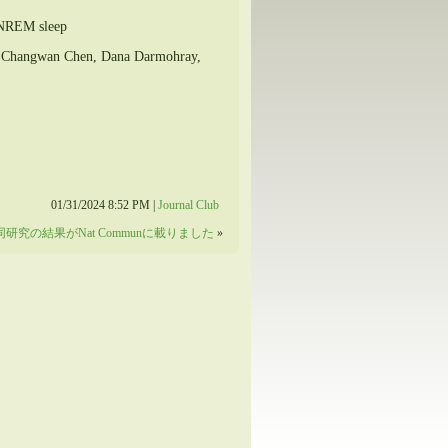
g NREM sleep
, Changwan Chen, Dana Darmohray,
01/31/2024 8:52 PM |
Journal Club
研究の結果がNat Communに載りました
»