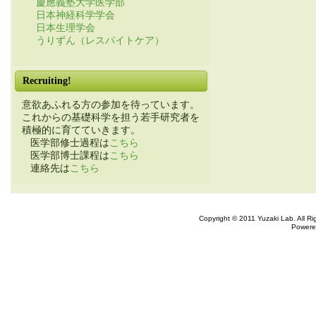
慶應義塾大学医学部
日本神経科学学会
日本生理学会
うりずん（レスパイトケア）
Recruiting!
意欲あふれる方の参加を待っています。
これからの基礎科学を担う若手研究者を
積極的に育てていきます。
医学部修士過程は
こちら
医学部博士課程は
こちら
連絡先は
こちら
Copyright © 2011 Yuzaki Lab. All R
Powere