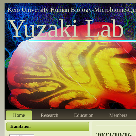
Keio University Human Biology-Microbiome-Qu
Yuzaki Lab
Home
Research
Education
Members
Translation
2023/10/16 