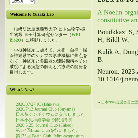
A Noelin-organ
Welcome to Yuzaki Lab
constitutive a
・柚﨑研は慶應義塾大学 ヒト生物学-微
Boudkkazi S, 
生物叢-量子計算研究センター（
WPI-
H, Bildl W,
Bio2Q
）に移動しました。
・中枢神経系に加えて、末梢・自律・腸
Kulik A, Dong 
管神経系でのシナプス形成機構に焦点を
B.
あて、神経系と多臓器の連関機構やその
破綻による病態の解明と治療法の開発を
Neuron. 2023 
目指します。
10.1016/j.neu
What’s New?
«
日本学術会議会員に選
2026/07/27 JC (Ishikawa)
2026/7/13 Journal Club (Suyama)
日米脳シンポジウムに参加しました
日本小児神経学会で特別講演
2026.5.25. Journal Club (Takeo)
第174回Brain Clubを行いました。
第173回 Brain Club ”Mini-symposium