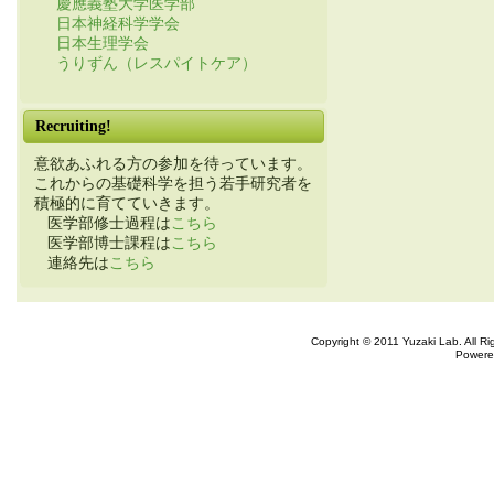
慶應義塾大学医学部
日本神経科学学会
日本生理学会
うりずん（レスパイトケア）
Recruiting!
意欲あふれる方の参加を待っています。
これからの基礎科学を担う若手研究者を
積極的に育てていきます。
医学部修士過程は
こちら
医学部博士課程は
こちら
連絡先は
こちら
Copyright © 2011 Yuzaki Lab. All R
Powere