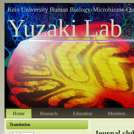
Keio University Human Biology-Microbiome-Qu
Yuzaki Lab
Home
Research
Education
Members
Translation
Journal clu