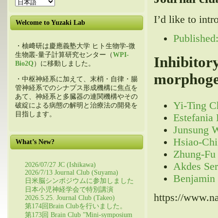
I’d like to int
Welcome to Yuzaki Lab
Published
・柚﨑研は慶應義塾大学 ヒト生物学-微
生物叢-量子計算研究センター（
WPI-
Inhibitory
Bio2Q
）に移動しました。
morphoge
・中枢神経系に加えて、末梢・自律・腸
管神経系でのシナプス形成機構に焦点を
あて、神経系と多臓器の連関機構やその
Yi-Ting C
破綻による病態の解明と治療法の開発を
目指します。
Estefania
Junsung 
Hsiao-Ch
What’s New?
Zhung-Fu
Akdes Ser
2026/07/27 JC (Ishikawa)
2026/7/13 Journal Club (Suyama)
Benjamin
日米脳シンポジウムに参加しました
日本小児神経学会で特別講演
https://www.n
2026.5.25. Journal Club (Takeo)
第174回Brain Clubを行いました。
第173回 Brain Club ”Mini-symposium