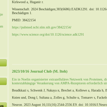
Kirkwood a, Huganir r.
Wissenschaft. 2024 Beschädigen;383(6686):EADK1291. doi: 10.112
Beschädigen 1.
gie
PMID: 38422154
um
https://pubmed.ncbi.nlm.nih.gov/38422154/
u
https://www.science.org/doi/10.1126/science.adk1291
2023/10/16 Journal Club (M. Itoh)
Ein in Noelin organisierter extrazelluläres Netzwerk von Proteinen, di
kontextabhängige Verankerung von AMPA-Rezeptoren erforderlich si
Boudkkazi s, Schwenk J, Nakaya n, Brechet a, Kollewe a, Harada h, Bi
Knien und, Dong l, Sultana a, Zolles g, Schulte u, Tomarev s, Fackeln
Neuron. 2023 August 16;111(16):2544-2556.E9. doi: 10.1016/J.Neu
ten