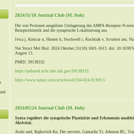
2024/11/18 Journal Club (M. Itoh)
Die von Protonen ausgelöste Umlagerung des AMPA-Rezeptor-N-termi
Rezeptorkinetik und die synaptische Lokalisierung aus.
Ivica j, Kmicar n, Husten h, Stockwell i, Kuchtiak v, Scrutton am, Na
Nat Struct Mol Biol. 2024 Oktober;31(10):1601-1613. doi: 10.1038
August 13.
PMID: 39138332
https://pubmed.ncbi.nlm.nih.gov/39138332/
https://www.nature.com/articles/s41594-024-01369-5
m
 und
2024/05/24 Journal Club (M. Itoh)
Synta reguliert die synaptische Plastizität und Erkenntnis unabhä
Aktivität.
Araki und, Rajkovich Ke, Der serviert, Gamache Tr, Johnson RC, Tran