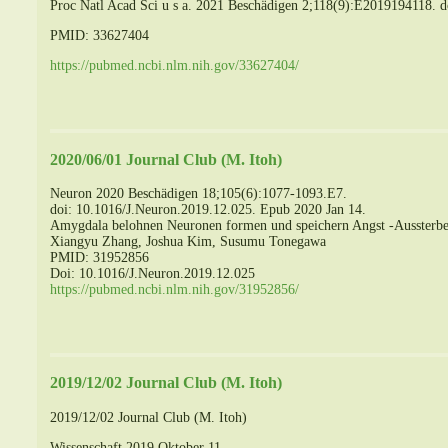
Proc Natl Acad Sci u s a. 2021 Beschädigen 2;118(9):E2019194118.
PMID: 33627404
https://pubmed.ncbi.nlm.nih.gov/33627404/
2020/06/01 Journal Club (M. Itoh)
Neuron 2020 Beschädigen 18;105(6):1077-1093.E7.
doi: 10.1016/J.Neuron.2019.12.025. Epub 2020 Jan 14.
Amygdala belohnen Neuronen formen und speichern Angst -Aussterbe
Xiangyu Zhang, Joshua Kim, Susumu Tonegawa
PMID: 31952856
Doi: 10.1016/J.Neuron.2019.12.025
https://pubmed.ncbi.nlm.nih.gov/31952856/
2019/12/02 Journal Club (M. Itoh)
2019/12/02 Journal Club (M. Itoh)
Wissenschaft 2019 Oktober 11