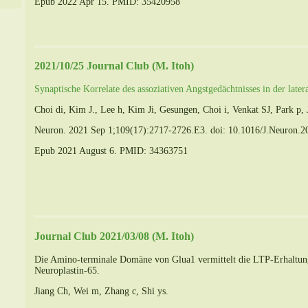
Epub 2022 Apr 15. PMID: 35420958
2021/10/25 Journal Club (M. Itoh)
Synaptische Korrelate des assoziativen Angstgedächtnisses in der late
Choi di, Kim J., Lee h, Kim Ji, Gesungen, Choi i, Venkat SJ, Park p
Neuron. 2021 Sep 1;109(17):2717-2726.E3. doi: 10.1016/J.Neuron.2
Epub 2021 August 6. PMID: 34363751
Journal Club 2021/03/08 (M. Itoh)
Die Amino-terminale Domäne von Glua1 vermittelt die LTP-Erhaltu
Neuroplastin-65.
Jiang Ch, Wei m, Zhang c, Shi ys.