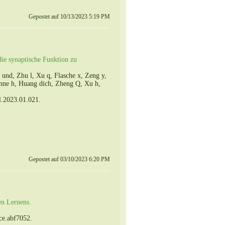
Gepostet auf 10/13/2023 5:19 PM
e synaptische Funktion zu
und, Zhu l, Xu q, Flasche x, Zeng y,
onne h, Huang dich, Zheng Q, Xu h,
l.2023.01.021.
Gepostet auf 03/10/2023 6:20 PM
en Lernens.
ce.abf7052.