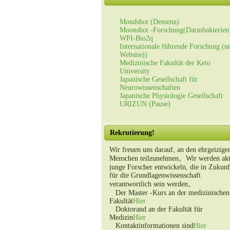
Mondshot (Demenz)
Moonshot -Forschung(Darmbakterien
WPI-Bio2q
Internationale führende Forschung (n
Website))
Medizinische Fakultät der Keio
University
Japanische Gesellschaft für
Neurowissenschaften
Japanische Physiologie Gesellschaft
URIZUN (Pause)
Rekrutierung!
Wir freuen uns darauf, an den ehrgeizige
Menschen teilzunehmen。Wir werden akt
junge Forscher entwickeln, die in Zukunf
für die Grundlagenwissenschaft
verantwortlich sein werden。
Der Master -Kurs an der medizinischen
Fakultät
Hier
Doktorand an der Fakultät für
Medizin
Hier
Kontaktinformationen sind
Hier