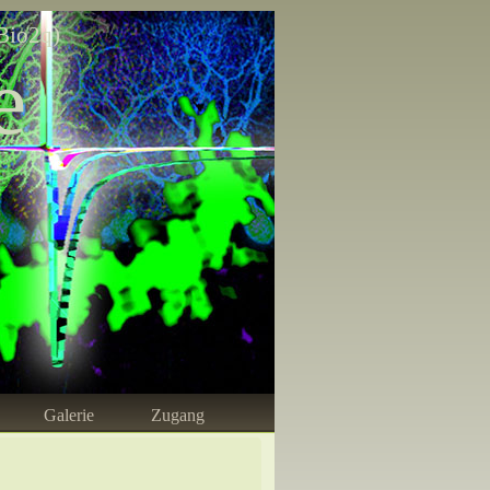
Bio2q)
e
Galerie
Zugang