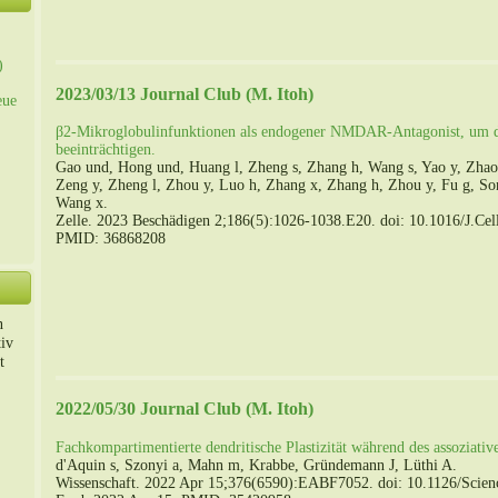
)
2023/03/13 Journal Club (M. Itoh)
eue
β2-Mikroglobulinfunktionen als endogener NMDAR-Antagonist, um di
beeinträchtigen.
Gao und, Hong und, Huang l, Zheng s, Zhang h, Wang s, Yao y, Zhao 
Zeng y, Zheng l, Zhou y, Luo h, Zhang x, Zhang h, Zhou y, Fu g, S
Wang x.
Zelle. 2023 Beschädigen 2;186(5):1026-1038.E20. doi: 10.1016/J.Cel
PMID: 36868208
n
iv
t
2022/05/30 Journal Club (M. Itoh)
Fachkompartimentierte dendritische Plastizität während des assoziativ
d'Aquin s, Szonyi a, Mahn m, Krabbe, Gründemann J, Lüthi A.
Wissenschaft. 2022 Apr 15;376(6590):EABF7052. doi: 10.1126/Scien