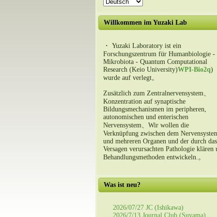
Willkommen im Yuzaki Lab
・ Yuzaki Laboratory ist ein
Forschungszentrum für Humanbiologie -
Mikrobiota - Quantum Computational
Research (Keio University)
WPI-Bio2q
)
wurde auf verlegt。
Zusätzlich zum Zentralnervensystem、
Konzentration auf synaptische
Bildungsmechanismen im peripheren,
autonomischen und enterischen
Nervensystem、Wir wollen die
Verknüpfung zwischen dem Nervensyste
und mehreren Organen und der durch das
Versagen verursachten Pathologie klären
Behandlungsmethoden entwickeln.。
Was ist neu?
2026/07/27 JC (Ishikawa)
2026/7/13 Journal Club (Suyama)