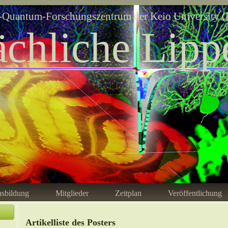
Quantum-Forschungszentrum der Keio University (
ächliche Lipp
sbildung
Mitglieder
Zeitplan
Veröffentlichung
Artikelliste des Posters