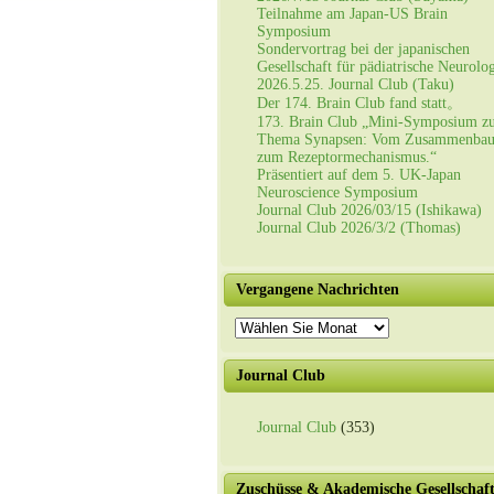
Teilnahme am Japan-US Brain
Symposium
Sondervortrag bei der japanischen
Gesellschaft für pädiatrische Neurolo
2026.5.25. Journal Club (Taku)
Der 174. Brain Club fand statt。
173. Brain Club „Mini-Symposium z
Thema Synapsen: Vom Zusammenba
zum Rezeptormechanismus.“
Präsentiert auf dem 5. UK-Japan
Neuroscience Symposium
Journal Club 2026/03/15 (Ishikawa)
Journal Club 2026/3/2 (Thomas)
Vergangene Nachrichten
Vergangene
Nachrichten
Journal Club
Journal Club
(353)
Zuschüsse & Akademische Gesellschaf