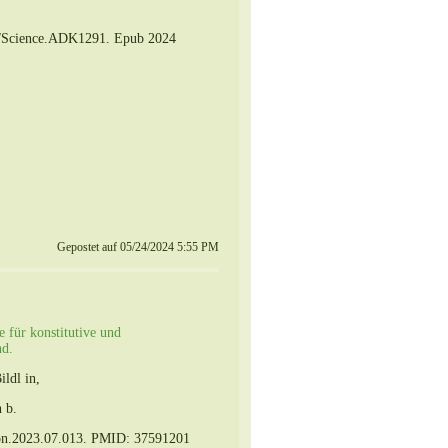
6/Science.ADK1291. Epub 2024
Gepostet auf 05/24/2024 5:55 PM
e für konstitutive und
nd.
ldl in,
 b.
ron.2023.07.013. PMID: 37591201