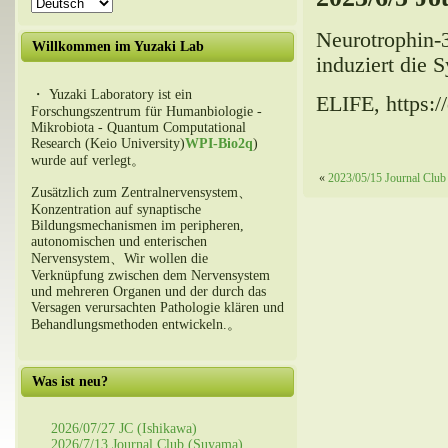
Neurotrophin-3
Willkommen im Yuzaki Lab
induziert die 
・ Yuzaki Laboratory ist ein
ELIFE, https:/
Forschungszentrum für Humanbiologie -
Mikrobiota - Quantum Computational
Research (Keio University)
WPI-Bio2q
)
wurde auf verlegt。
«
2023/05/15 Journal Club 
Zusätzlich zum Zentralnervensystem、
Konzentration auf synaptische
Bildungsmechanismen im peripheren,
autonomischen und enterischen
Nervensystem、Wir wollen die
Verknüpfung zwischen dem Nervensystem
und mehreren Organen und der durch das
Versagen verursachten Pathologie klären und
Behandlungsmethoden entwickeln.。
Was ist neu?
2026/07/27 JC (Ishikawa)
2026/7/13 Journal Club (Suyama)