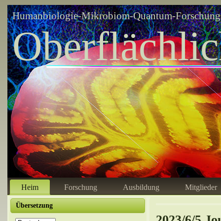
Humanbiologie-Mikrobiom-Quantum-Forschungsz
Oberflächli
Heim
Forschung
Ausbildung
Mitglieder
Übersetzung
2023/6/5 Jo