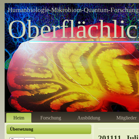
Humanbiologie-Mikrobiom-Quantum-Forschungsz
Oberflächli
Heim
Forschung
Ausbildung
Mitglieder
Übersetzung
201111. Juli