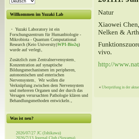
Natur
Willkommen im Yuzaki Lab
Xiaowei Chen, 
・ Yuzaki Laboratory ist ein
Nelken & Arth
Forschungszentrum für Humanbiologie -
Mikrobiota - Quantum Computational
Funktionszuord
Research (Keio University)
WPI-Bio2q
)
wurde auf verlegt。
vivo.
Zusätzlich zum Zentralnervensystem、
http://www.nat
Konzentration auf synaptische
Bildungsmechanismen im peripheren,
autonomischen und enterischen
Nervensystem、Wir wollen die
Verknüpfung zwischen dem Nervensystem
«
Überprüfung in der aktue
und mehreren Organen und der durch das
Versagen verursachten Pathologie klären und
Behandlungsmethoden entwickeln.。
Was ist neu?
2026/07/27 JC (Ishikawa)
2026/7/13 Journal Club (Suyama)