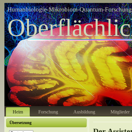
Humanbiologie-Mikrobiom-Quantum-Forschungsz
Oberflächli
Heim
Forschung
Ausbildung
Mitglieder
Übersetzung
Der Assist