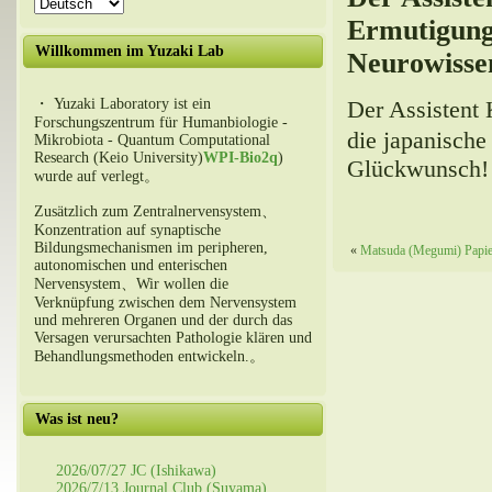
Ermutigungs
Willkommen im Yuzaki Lab
Neurowisse
・ Yuzaki Laboratory ist ein
Der Assistent
Forschungszentrum für Humanbiologie -
die japanisch
Mikrobiota - Quantum Computational
Research (Keio University)
WPI-Bio2q
)
Glückwunsch!
wurde auf verlegt。
Zusätzlich zum Zentralnervensystem、
Konzentration auf synaptische
Bildungsmechanismen im peripheren,
«
Matsuda (Megumi) Papie
autonomischen und enterischen
Nervensystem、Wir wollen die
Verknüpfung zwischen dem Nervensystem
und mehreren Organen und der durch das
Versagen verursachten Pathologie klären und
Behandlungsmethoden entwickeln.。
Was ist neu?
2026/07/27 JC (Ishikawa)
2026/7/13 Journal Club (Suyama)