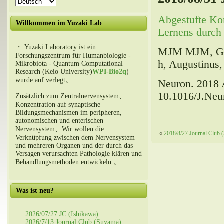
Abgestufte Kon
Willkommen im Yuzaki Lab
Lernens durch
・ Yuzaki Laboratory ist ein
MJM MJM, Geb
Forschungszentrum für Humanbiologie -
h, Augustinus,
Mikrobiota - Quantum Computational
Research (Keio University)
WPI-Bio2q
)
wurde auf verlegt。
Neuron
. 2018 
10.1016/J.Neu
Zusätzlich zum Zentralnervensystem、
Konzentration auf synaptische
Bildungsmechanismen im peripheren,
autonomischen und enterischen
Nervensystem、Wir wollen die
«
2018/8/27 Journal Club 
Verknüpfung zwischen dem Nervensystem
und mehreren Organen und der durch das
Versagen verursachten Pathologie klären und
Behandlungsmethoden entwickeln.。
Was ist neu?
2026/07/27 JC (Ishikawa)
2026/7/13 Journal Club (Suyama)