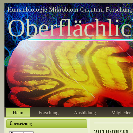
Humanbiologie-Mikrobiom-Quantum-Forschungsz
Oberflächli
Heim
Forschung
Ausbildung
Mitglieder
Übersetzung
2018/08/31