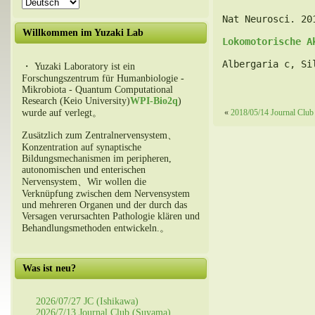
Nat Neurosci.
 20
Willkommen im Yuzaki Lab
Lokomotorische A
Albergaria c, Si
・ Yuzaki Laboratory ist ein
Forschungszentrum für Humanbiologie -
Mikrobiota - Quantum Computational
Research (Keio University)
WPI-Bio2q
)
wurde auf verlegt。
«
2018/05/14 Journal Club
Zusätzlich zum Zentralnervensystem、
Konzentration auf synaptische
Bildungsmechanismen im peripheren,
autonomischen und enterischen
Nervensystem、Wir wollen die
Verknüpfung zwischen dem Nervensystem
und mehreren Organen und der durch das
Versagen verursachten Pathologie klären und
Behandlungsmethoden entwickeln.。
Was ist neu?
2026/07/27 JC (Ishikawa)
2026/7/13 Journal Club (Suyama)