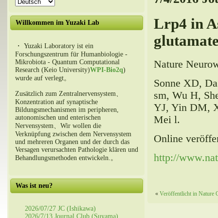
Lrp4 in
A
Willkommen im Yuzaki Lab
glutamate
・ Yuzaki Laboratory ist ein
Forschungszentrum für Humanbiologie -
Mikrobiota - Quantum Computational
Nature Neurow
Research (Keio University)
WPI-Bio2q
)
wurde auf verlegt。
Sonne XD, Das
sm, Wu H, Shen
Zusätzlich zum Zentralnervensystem、
Konzentration auf synaptische
YJ, Yin DM, X
Bildungsmechanismen im peripheren,
autonomischen und enterischen
Mei l.
Nervensystem、Wir wollen die
Verknüpfung zwischen dem Nervensystem
Online veröffe
und mehreren Organen und der durch das
Versagen verursachten Pathologie klären und
http://www.nat
Behandlungsmethoden entwickeln.。
Was ist neu?
«
Veröffentlicht in Nature
2026/07/27 JC (Ishikawa)
2026/7/13 Journal Club (Suyama)