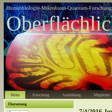
Humanbiologie-Mikrobiom-Quantum-Forschungsz
Oberflächli
Heim
Forschung
Ausbildung
Mitglieder
Übersetzung
7/4/2016 Jo