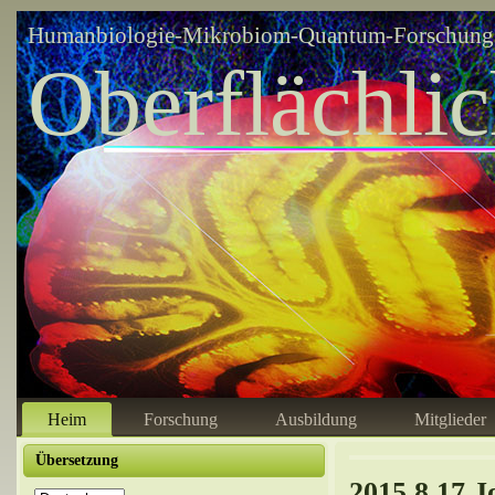
Humanbiologie-Mikrobiom-Quantum-Forschungsz
Oberflächli
Heim
Forschung
Ausbildung
Mitglieder
Übersetzung
2015.8.17 J