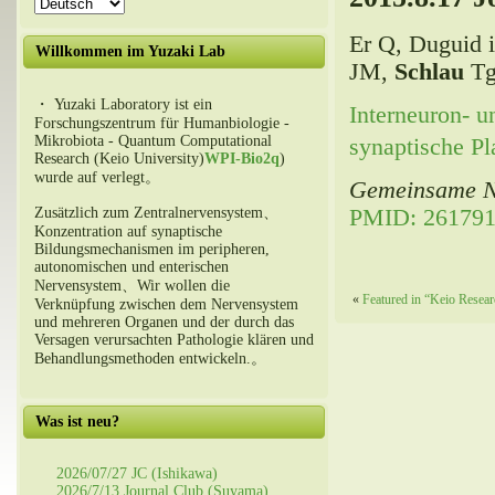
Er Q, Duguid i
Willkommen im Yuzaki Lab
JM,
Schlau
Tg
・ Yuzaki Laboratory ist ein
Interneuron- 
Forschungszentrum für Humanbiologie -
Mikrobiota - Quantum Computational
synaptische Pla
Research (Keio University)
WPI-Bio2q
)
wurde auf verlegt。
Gemeinsame N
Zusätzlich zum Zentralnervensystem、
PMID: 26179
Konzentration auf synaptische
Bildungsmechanismen im peripheren,
autonomischen und enterischen
Nervensystem、Wir wollen die
«
Featured in
“
Keio Resear
Verknüpfung zwischen dem Nervensystem
und mehreren Organen und der durch das
Versagen verursachten Pathologie klären und
Behandlungsmethoden entwickeln.。
Was ist neu?
2026/07/27 JC (Ishikawa)
2026/7/13 Journal Club (Suyama)