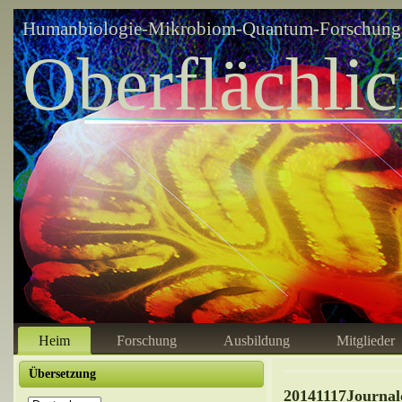
Humanbiologie-Mikrobiom-Quantum-Forschungsz
Oberflächli
Heim
Forschung
Ausbildung
Mitglieder
Übersetzung
20141117Journal