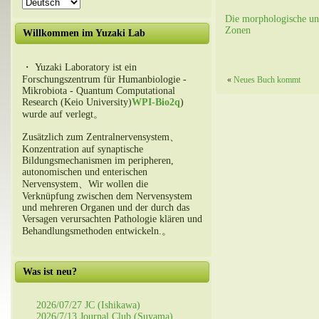
Die morphologische und
Zonen
Willkommen im Yuzaki Lab
・ Yuzaki Laboratory ist ein
Forschungszentrum für Humanbiologie -
«
Neues Buch kommt
Mikrobiota - Quantum Computational
Research (Keio University)
WPI-Bio2q
)
wurde auf verlegt。
Zusätzlich zum Zentralnervensystem、
Konzentration auf synaptische
Bildungsmechanismen im peripheren,
autonomischen und enterischen
Nervensystem、Wir wollen die
Verknüpfung zwischen dem Nervensystem
und mehreren Organen und der durch das
Versagen verursachten Pathologie klären und
Behandlungsmethoden entwickeln.。
Was ist neu?
2026/07/27 JC (Ishikawa)
2026/7/13 Journal Club (Suyama)