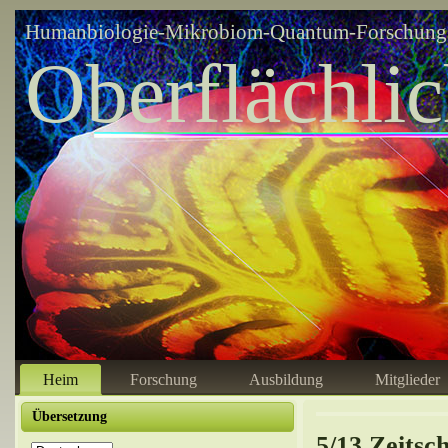
Humanbiologie-Mikrobiom-Quantum-Forschungsz
Oberflächli
Heim
Forschung
Ausbildung
Mitglieder
Übersetzung
5/13 Zeitsch