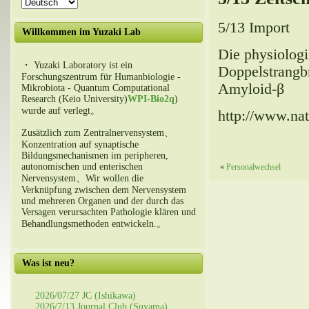
5/13 Import
Willkommen im Yuzaki Lab
Die physiologi
・ Yuzaki Laboratory ist ein
Doppelstrangb
Forschungszentrum für Humanbiologie -
Amyloid-β
Mikrobiota - Quantum Computational
Research (Keio University)
WPI-Bio2q
)
wurde auf verlegt。
http://www.nat
Zusätzlich zum Zentralnervensystem、
Konzentration auf synaptische
Bildungsmechanismen im peripheren,
autonomischen und enterischen
«
Personalwechsel
Nervensystem、Wir wollen die
Verknüpfung zwischen dem Nervensystem
und mehreren Organen und der durch das
Versagen verursachten Pathologie klären und
Behandlungsmethoden entwickeln.。
Was ist neu?
2026/07/27 JC (Ishikawa)
2026/7/13 Journal Club (Suyama)