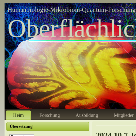
Humanbiologie-Mikrobiom-Quantum-Forschungsz
Oberflächli
Heim
Forschung
Ausbildung
Mitglieder
Übersetzung
2024.10.7 J