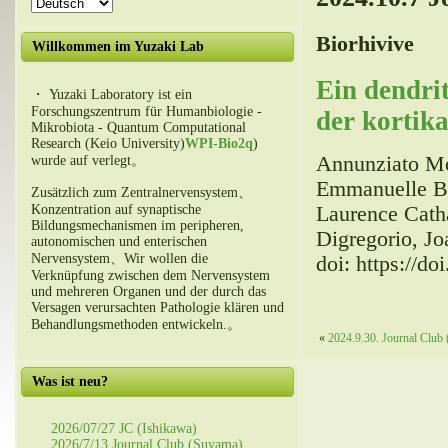
Biorhivive
Willkommen im Yuzaki Lab
Ein dendrit
・ Yuzaki Laboratory ist ein
Forschungszentrum für Humanbiologie -
der korti
Mikrobiota - Quantum Computational
Research (Keio University)
WPI-Bio2q
)
Annunziato Mo
wurde auf verlegt。
Emmanuelle Be
Zusätzlich zum Zentralnervensystem、
Konzentration auf synaptische
Laurence Catha
Bildungsmechanismen im peripheren,
Digregorio, J
autonomischen und enterischen
Nervensystem、Wir wollen die
doi: https://d
Verknüpfung zwischen dem Nervensystem
und mehreren Organen und der durch das
Versagen verursachten Pathologie klären und
Behandlungsmethoden entwickeln.。
«
2024.9.30. Journal Club 
Was ist neu?
2026/07/27 JC (Ishikawa)
2026/7/13 Journal Club (Suyama)