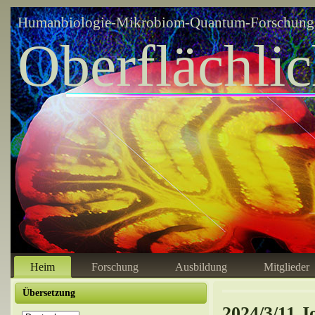
Humanbiologie-Mikrobiom-Quantum-Forschungsz
Oberflächli
Heim
Forschung
Ausbildung
Mitglieder
Übersetzung
2024/3/11 J