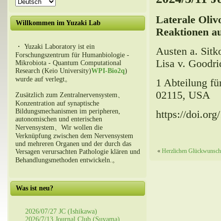
Laterale Oliv
Willkommen im Yuzaki Lab
Reaktionen au
・ Yuzaki Laboratory ist ein
Austen a. Sitk
Forschungszentrum für Humanbiologie -
Lisa v. Goodri
Mikrobiota - Quantum Computational
Research (Keio University)
WPI-Bio2q
)
wurde auf verlegt。
1 Abteilung f
02115, USA
Zusätzlich zum Zentralnervensystem、
Konzentration auf synaptische
Bildungsmechanismen im peripheren,
https://doi.or
autonomischen und enterischen
Nervensystem、Wir wollen die
Verknüpfung zwischen dem Nervensystem
und mehreren Organen und der durch das
«
Herzlichen Glückwunsch 
Versagen verursachten Pathologie klären und
Behandlungsmethoden entwickeln.。
Was ist neu?
2026/07/27 JC (Ishikawa)
2026/7/13 Journal Club (Suyama)