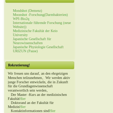
Mondshot (Demenz)
Moonshot -Forschung(Darmbakterien)
WPI-Bio2q
Internationale führende Forschung (neue
Website))
Medizinische Fakultät der Keio
University
Japanische Gesellschaft für
Neurowissenschaften
Japanische Physiologie Gesellschaft
URIZUN (Pause)
Rekrutierung!
Wir freuen uns darauf, an den ehrgeizigen
Menschen teilzunehmen。Wir werden aktiv
junge Forscher entwickeln, die in Zukunft
für die Grundlagenwissenschaft
verantwortlich sein werden。
Der Master -Kurs an der medizinischen
Fakultät
Hier
Doktorand an der Fakultät für
Medizin
Hier
Kontaktinformationen sind
Hier