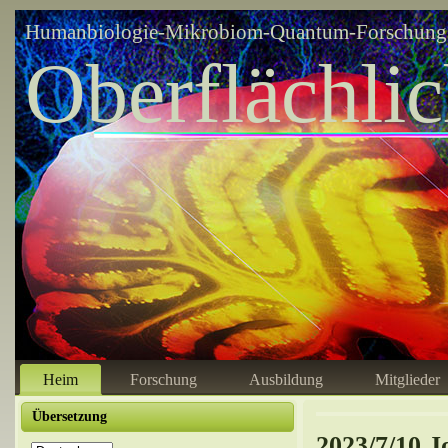
Humanbiologie-Mikrobiom-Quantum-Forschungsz
Oberflächli
Heim
Forschung
Ausbildung
Mitglieder
Übersetzung
2023/7/10 J