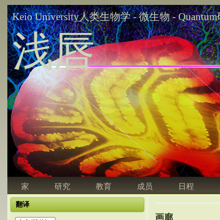
Keio University人类生物学 - 微生物 - Quant
浅唇
家
研究
教育
成员
日程
翻译
画廊