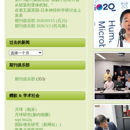
从组装到受体机制。”
在第五届英国-日本神经科学研讨会上
发表
期刊俱乐部 2026/03/15 (石川)
期刊俱乐部 2026/3/2 (托马斯)
过去的新闻
过
去
的
期刊俱乐部
新
闻
期刊俱乐部
(353)
赠款 & 学术社会
月球（痴呆）
月球研究(肠内细菌)
wpi-bio2q
国际领先研究（新网站）)
凯奥大学医学院