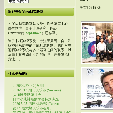
没有找到图像
欢迎来到Yuzaki实验室
・ Yuzaki实验室是人类生物学研究中心 -
微生物群 - 量子计算研究（Keio
University）
wpi-bio2q
）已移至。
除了中枢神经系统、专注于周围，自主和
肠神经系统中的突触形成机制、我们旨在
阐明神经系统与多个器官之间的联系，以
及由于其失败而引起的病理，并开发治疗
方法。。
什么是新的?
2026/07/27 JC (石川)
2026/7/13 期刊俱乐部 (Suyama)
参加日美脑研讨会
日本小儿神经病学会特别讲座
2026.5.25. 期刊俱乐部 (Takeo)
第174届大脑俱乐部召开。
第173届大脑俱乐部“突触小型研讨会”: